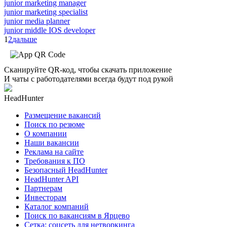
junior marketing manager
junior marketing specialist
junior media planner
junior middle IOS developer
1
2
дальше
Сканируйте QR-код, чтобы скачать приложение
И чаты с работодателями всегда будут под рукой
HeadHunter
Размещение вакансий
Поиск по резюме
О компании
Наши вакансии
Реклама на сайте
Требования к ПО
Безопасный HeadHunter
HeadHunter API
Партнерам
Инвесторам
Каталог компаний
Поиск по вакансиям в Ярцево
Сетка: соцсеть для нетворкинга