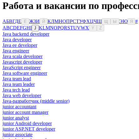
Работа и вакансии по професс
А
Б
В
Г
Д
Е
Ж
З
И
К
Л
М
Н
О
П
Р
С
Т
У
Ф
Х
Ц
Ч
Ш
Э
Ю
#
Ё
Й
Щ
Ы
Я
A
B
C
D
E
F
G
H
I
K
L
M
N
O
P
Q
R
S
T
U
V
W
X
J
Y
Z
Java backend developer
Java developer
Java ee developer
Java engineer
Java scala developer
Javascript developer
JavaScript engineer
Java software engineer
Java team lead
Java team leader
Java tech lead
Java web developer
Java-разработчик (middle senior)
junior accountant
junior account manager
junior analyst
junior Android developer
junior ASP.NET developer
junior associate